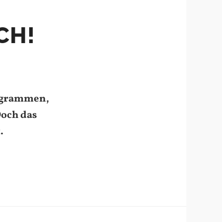
CH!
rogrammen,
Doch das
.