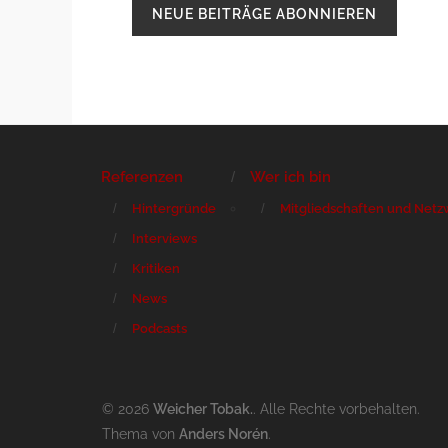
Referenzen
Wer ich bin
Hintergründe
Mitgliedschaften und Netz
Interviews
Kritiken
News
Podcasts
© 2026
Weicher Tobak.
. Alle Rechte vorbehalten.
Thema von
Anders Norén
.