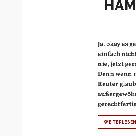
HAM
Ja, okay es 
einfach nich
nie, jetzt g
Denn wenn m
Reuter glaub
außergewöhn
gerechtferti
WEITERLESE