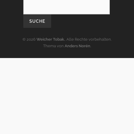
© 2026
Weicher Tobak.
. Alle Rechte vorbehalten.
Thema von
Anders Norén
.