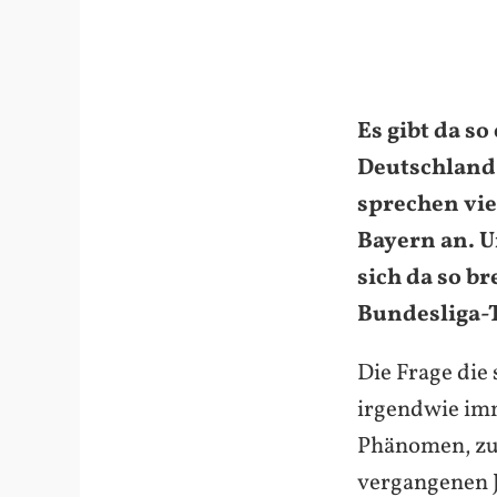
Es gibt da s
Deutschland 
sprechen vie
Bayern an. U
sich da so b
Bundesliga-T
Die Frage die 
irgendwie imm
Phänomen, zu
vergangenen J