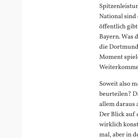
Spitzenleistu
National sind
öffentlich gib
Bayern. Was d
die Dortmunde
Moment spiele
Weiterkommen 
Soweit also m
beurteilen? D
allem daraus 
Der Blick auf
wirklich kons
mal, aber in 