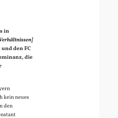
s in
Verhältnissen]
d und den FC
Dominanz, die
r
ayern
ch kein neues
n den
onstant