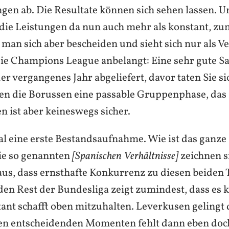
ngen ab. Die Resultate können sich sehen lassen. 
 die Leistungen da nun auch mehr als konstant, z
t man sich aber bescheiden und sieht sich nur als V
ie Champions League anbelangt: Eine sehr gute S
r vergangenes Jahr abgeliefert, davor taten Sie si
n die Borussen eine passable Gruppenphase, das
ist aber keineswegs sicher.
al eine erste Bestandsaufnahme. Wie ist das ganze
ie so genannten
[Spanischen Verhältnisse]
zeichnen s
aus, dass ernsthafte Konkurrenz zu diesen beiden 
 den Rest der Bundesliga zeigt zumindest, dass es 
tant schafft oben mitzuhalten. Leverkusen gelingt 
den entscheidenden Momenten fehlt dann eben doc