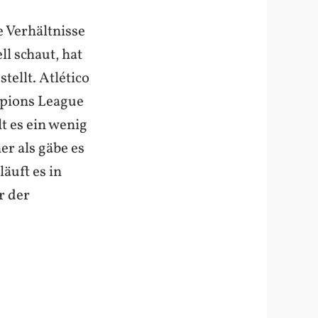
e Verhältnisse
l schaut, hat
tellt. Atlético
mpions League
t es ein wenig
er als gäbe es
läuft es in
r der