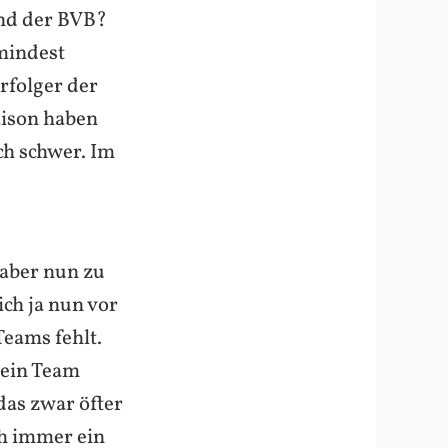
Und der BVB?
umindest
erfolger der
aison haben
ch schwer. Im
 aber nun zu
ich ja nun vor
Teams fehlt.
kein Team
das zwar öfter
h immer ein