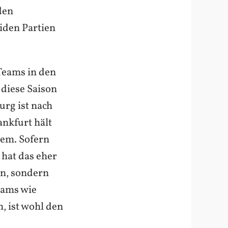
den
iden Partien
 Teams in den
 diese Saison
burg ist nach
ankfurt hält
lem. Sofern
 hat das eher
en, sondern
eams wie
, ist wohl den