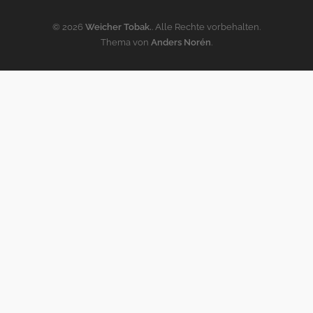
© 2026
Weicher Tobak.
. Alle Rechte vorbehalten.
Thema von
Anders Norén
.