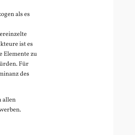
ogen als es
ereinzelte
kteure ist es
ne Elemente zu
würden. Für
ominanz des
 allen
ewerben.