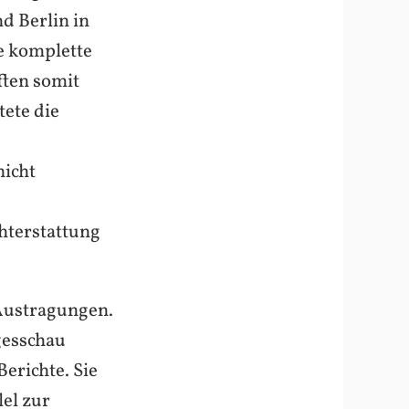
d Berlin in
e komplette
ten somit
ete die
nicht
hterstattung
 Austragungen.
gesschau
erichte. Sie
lel zur