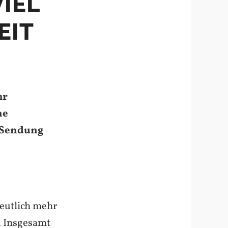
IEL
EIT
hr
ne
 Sendung
deutlich mehr
. Insgesamt