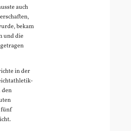
usste auch
erschaften,
 wurde, bekam
n und die
sgetragen
ichte in der
chtathletik-
u den
uten
 fünf
cht.