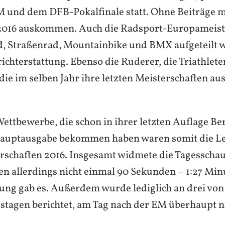
 und dem DFB-Pokalfinale statt. Ohne Beiträge m
2016 auskommen. Auch die Radsport-Europameist
d, Straßenrad, Mountainbike und BMX aufgeteilt
ichterstattung. Ebenso die Ruderer, die Triathlete
die im selben Jahr ihre letzten Meisterschaften au
ettbewerbe, die schon in ihrer letzten Auflage Ber
auptausgabe bekommen haben waren somit die Lei
schaften 2016. Insgesamt widmete die Tagesscha
en allerdings nicht einmal 90 Sekunden – 1:27 Min
tung gab es. Außerdem wurde lediglich an drei von
stagen berichtet, am Tag nach der EM überhaupt ni