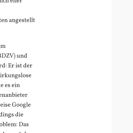
lich eher
en angestellt
vom
(BDZV) und
: Er ist der
irkungslose
e es ein
enanbieter
weise Google
dings die
roblem: Das