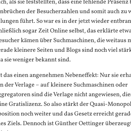
ch, als sie feststellten, dass eine fehlende Präsenz
inbrüchen der Besucherzahlen und somit auch zu 
ungen führt. So war es in der jetzt wieder entbra
ließlich sogar Zeit Online selbst, das erklärte etw
esucher kämen über Suchmaschinen, die weitaus 
rade kleinere Seiten und Blogs sind noch viel stä
a sie weniger bekannt sind.
t das einen angenehmen Nebeneffekt: Nur sie erh
in der Verlage – auf kleinere Suchmaschinen oder
gregatoren sind die Verlage nicht angewiesen, d
ine Gratislizenz. So also stärkt der Quasi-Monopol
sition noch weiter und das Gesetz erreicht gerad
nes Ziels. Dennoch ist Günther Oettinger überzeugt