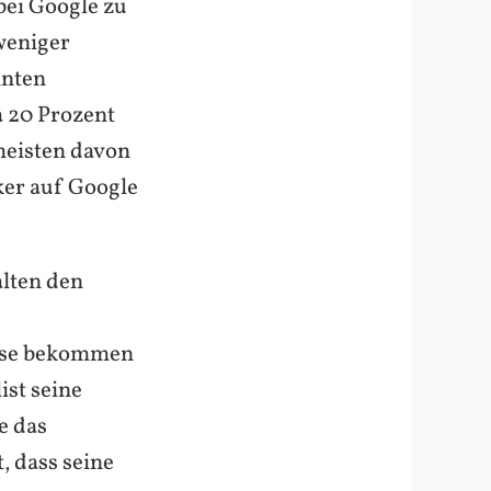
 bei Google zu
weniger
nnten
a 20 Prozent
meisten davon
rker auf Google
alten den
iese bekommen
ist seine
e das
, dass seine