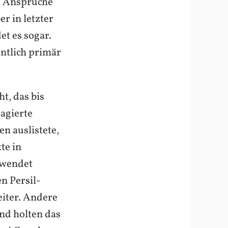
re Ansprüche
r in letzter
t es sogar.
entlich primär
t, das bis
eagierte
n auslistete,
te in
ewendet
n Persil-
eiter. Andere
und holten das