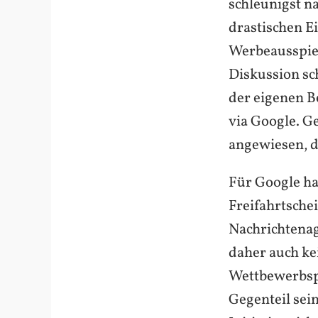
schleunigst na
drastischen E
Werbeausspiel
Diskussion sch
der eigenen B
via Google. Ge
angewiesen, d
Für Google ha
Freifahrtsche
Nachrichtenag
daher auch ke
Wettbewerbspo
Gegenteil sei