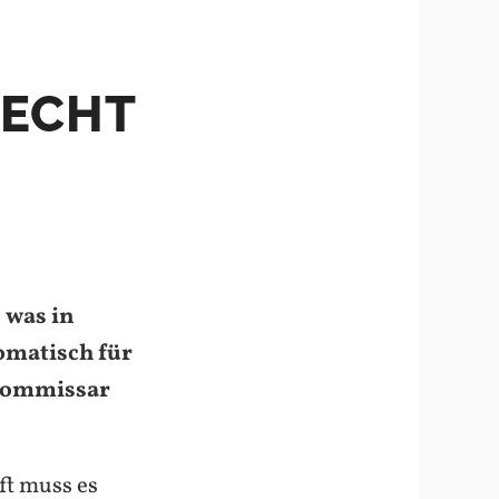
RECHT
 was in
omatisch für
lkommissar
ft muss es