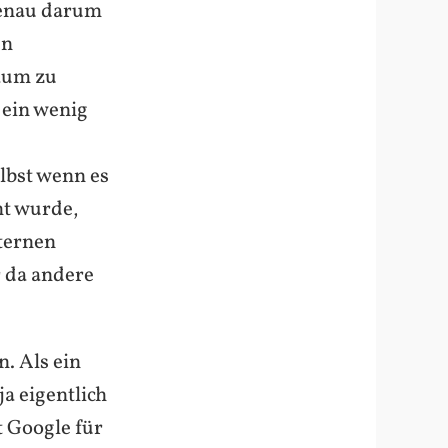
genau darum
en
kaum zu
 ein wenig
lbst wenn es
ht wurde,
ternen
 da andere
. Als ein
a eigentlich
t Google für