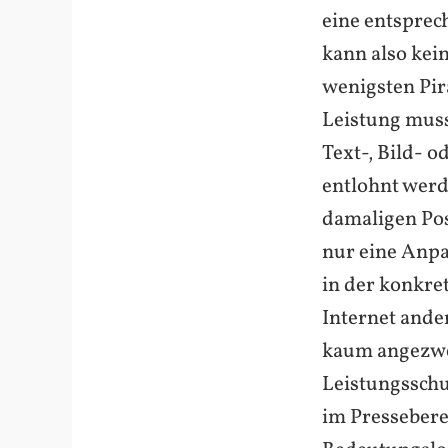
eine entsprec
kann also kein
wenigsten Pir
Leistung muss 
Text-, Bild- 
entlohnt werde
damaligen Posi
nur eine Anpa
in der konkre
Internet ande
kaum angezwei
Leistungsschu
im Presseberei