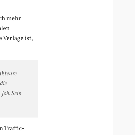
och mehr
hlen
 Verlage ist,
akteure
die
Job. Sein
 Traffic-