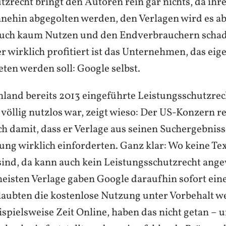
tzrecht bringt den Autoren rein gar nichts, da ih
nehin abgegolten werden, den Verlagen wird es abe
uch kaum Nutzen und den Endverbrauchern schade
r wirklich profitiert ist das Unternehmen, das eig
ten werden soll: Google selbst.
hland bereits 2013 eingeführte Leistungsschutzrech
 völlig nutzlos war, zeigt wieso: Der US-Konzern r
h damit, dass er Verlage aus seinen Suchergebnisse
ung wirklich einforderten. Ganz klar: Wo keine Tex
nd, da kann auch kein Leistungsschutzrecht ang
eisten Verlage gaben Google daraufhin sofort eine
laubten die kostenlose Nutzung unter Vorbehalt w
spielsweise Zeit Online, haben das nicht getan – 