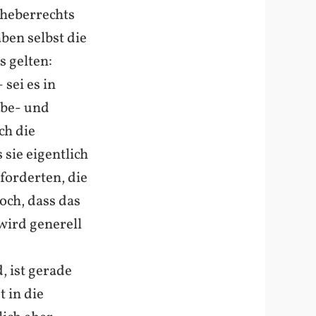
rheberrechts
ben selbst die
s gelten:
sei es in
 be- und
ch die
 sie eigentlich
forderten, die
och, dass das
wird generell
, ist gerade
 in die