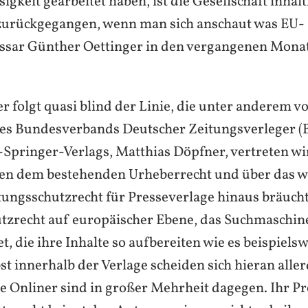
gkeit gearbeitet haben, ist die Gesellschaft inhalt
 zurückgegangen, wenn man sich anschaut was EU-
sar Günther Oettinger in den vergangenen Monat
r folgt quasi blind der Linie, die unter anderem 
des Bundesverbands Deutscher Zeitungsverleger 
Springer-Verlags, Matthias Döpfner, vertreten wird
en dem bestehenden Urheberrecht und über das w
tungsschutzrecht für Presseverlage hinaus bräucht
tzrecht auf europäischer Ebene, das Suchmaschin
et, die ihre Inhalte so aufbereiten wie es beispiels
st innerhalb der Verlage scheiden sich hieran aller
de Onliner sind in großer Mehrheit dagegen. Ihr P