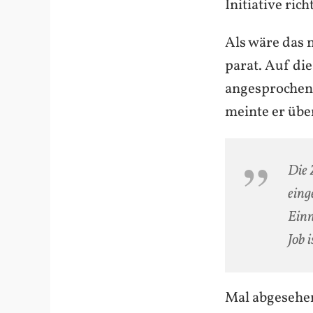
Initiative richt
Als wäre das 
parat. Auf di
angesprochen, 
meinte er übe
Die 
eing
Einn
Job 
Mal abgesehen